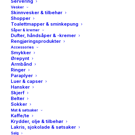
Servering
Vesker
Skinnvesker & tilbehør
Shopper
Toalettmapper & sminkepung
Såper & kremer
Dufter, håndsåper & -kremer
Rengjøringsprodukter
Accessories
Smykker
Ørepynt
Armbånd
Ringer
Paraplyer
Luer & capser
Hansker
Skjerf
Belter
Sokker
Mat & søtsaker
Kaffe/te
Krydder, olje & tilbehør
Lakris, sjokolade & søtsaker
Salg