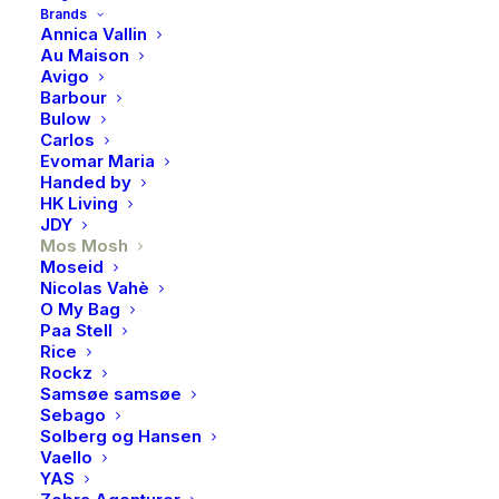
Brands
Annica Vallin
Au Maison
Avigo
Barbour
Mos Mosh Elly pira blazer,
Bulow
Carlos
olive night
Evomar Maria
Handed by
HK Living
Mos Mosh MMElly Pria Blazer i lekker olive night
JDY
farve.
Mos Mosh
En dyp, dempet olivengrønn nyanse som passer godt
Moseid
Nicolas Vahè
til både høst- og vintergarderoben.
O My Bag
Paa Stell
50 % resirkulert polyester
Rice
Rockz
15 % polyester
Samsøe samsøe
33 % viskose
Sebago
2 % elastan
Solberg og Hansen
Vaello
Dette gir blazeren en god balanse mellom struktur,
YAS
stretch og komfort