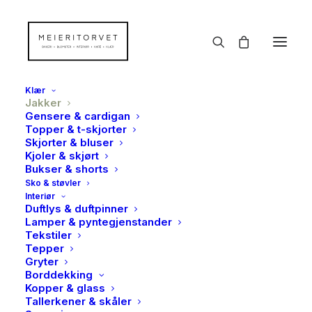
Klær
Jakker
Gensere & cardigan
Topper & t-skjorter
Skjorter & bluser
Kjoler & skjørt
Bukser & shorts
Sko & støvler
Interiør
Duftlys & duftpinner
Lamper & pyntegjenstander
Tekstiler
Tepper
Gryter
Borddekking
Kopper & glass
Tallerkener & skåler