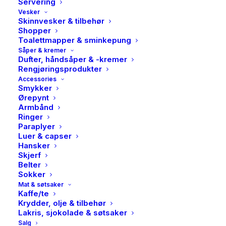
Servering
Vesker
Skinnvesker & tilbehør
Shopper
Toalettmapper & sminkepung
Såper & kremer
Dufter, håndsåper & -kremer
Rengjøringsprodukter
Accessories
Smykker
Ørepynt
Armbånd
Ringer
Paraplyer
Luer & capser
Hansker
Skjerf
Belter
Sokker
Mat & søtsaker
Kaffe/te
Krydder, olje & tilbehør
Lakris, sjokolade & søtsaker
Mos mosh, Elaine o-ls
Salg