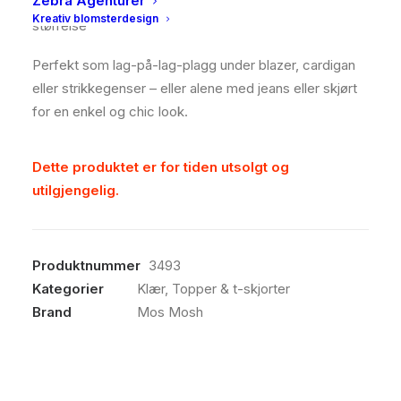
Zebra Agenturer
størrelsen, så vurder å gå opp om du er mellom
Kreativ blomsterdesign
størrelse
Perfekt som lag-på-lag-plagg under blazer, cardigan
eller strikkegenser – eller alene med jeans eller skjørt
for en enkel og chic look.
Dette produktet er for tiden utsolgt og
utilgjengelig.
Produktnummer
3493
Kategorier
Klær
,
Topper & t-skjorter
Brand
Mos Mosh