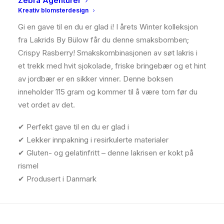
Zebra Agenturer
BESKRIVELSE
Kreativ blomsterdesign
Gi en gave til en du er glad i! I årets Winter kolleksjon
fra Lakrids By Bülow får du denne smaksbomben;
Crispy Rasberry! Smakskombinasjonen av søt lakris i
et trekk med hvit sjokolade, friske bringebær og et hint
av jordbær er en sikker vinner. Denne boksen
inneholder 115 gram og kommer til å være tom før du
vet ordet av det.
✔ Perfekt gave til en du er glad i
✔ Lekker innpakning i resirkulerte materialer
✔ Gluten- og gelatinfritt – denne lakrisen er kokt på
rismel
✔ Produsert i Danmark