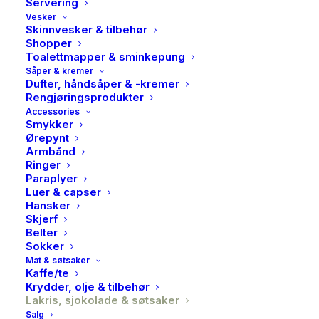
Servering
Vesker
Skinnvesker & tilbehør
Shopper
Toalettmapper & sminkepung
Såper & kremer
Lakris Bulow, Raspebbry
Dufter, håndsåper & -kremer
Rengjøringsprodukter
small 115g
Accessories
Smykker
129,00
kr
Ørepynt
Armbånd
Ringer
Gi en gave til en du er glad i! I årets Winter kolleksjon
Paraplyer
Luer & capser
fra Lakrids By Bülow får du denne smaksbomben;
Hansker
Crispy Rasberry! Smakskombinasjonen av søt lakris i
Skjerf
et trekk med hvit sjokolade, friske bringebær og et hint
Belter
Sokker
av jordbær er en sikker vinner. Denne boksen
Mat & søtsaker
inneholder 115 gram og kommer til å være tom før du
Kaffe/te
Krydder, olje & tilbehør
vet ordet av det.
Lakris, sjokolade & søtsaker
Salg
✔ Perfekt gave til en du er glad i