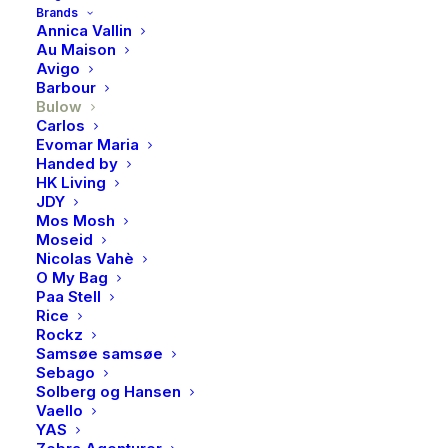
Brands
✔ Lekker innpakning i resirkulerte materialer
Annica Vallin
Au Maison
✔ Gluten- og gelatinfritt – denne lakrisen er kokt på
Avigo
rismel
Barbour
✔ Produsert i Danmark
Bulow
Carlos
Evomar Maria
Utsolgt
Handed by
HK Living
JDY
Mos Mosh
Produktnummer
4980
Moseid
Kategori
Lakris, sjokolade & søtsaker
Nicolas Vahè
O My Bag
Brand
Bulow
Paa Stell
Rice
Rockz
Samsøe samsøe
Sebago
Solberg og Hansen
BESKRIVELSE
Vaello
YAS