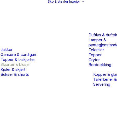
Sko & støvler
Interiør
Duftlys & duftpi
Lamper &
pyntegjenstand
Jakker
Tekstiler
Gensere & cardigan
Tepper
Topper & t-skjorter
Gryter
Skjorter & bluser
Borddekking
Kjoler & skjørt
Bukser & shorts
Kopper & gla
Tallerkener &
Servering