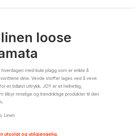
linen loose
lamata
 i hverdagen med kule plagg som er enkle å
rittene dine. Vevde stoffer lages ved å veve
or et tidløst uttrykk. JDY er et helhetlig,
tilbyr rimelige og trendriktige produkter til den
n.
% Linen
n utsolgt og utilgjengelig.