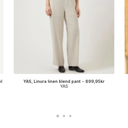
l
YAS, Linura linen blend pant
899,95
kr
YAS