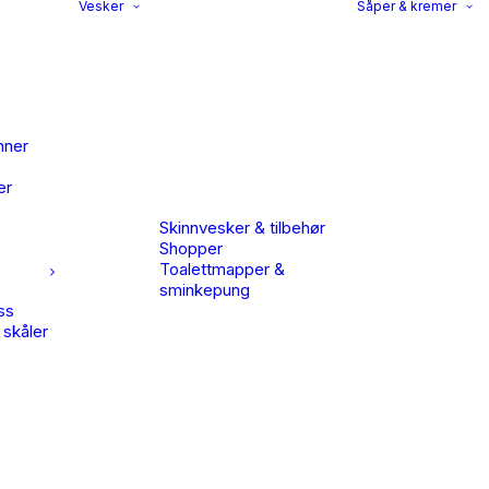
Vesker
Såper & kremer
nner
er
Skinnvesker & tilbehør
Shopper
Toalettmapper &
sminkepung
ss
 skåler