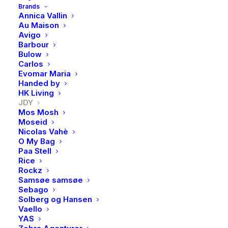
Hold deg varm og komfortabel med myke strikkede
Brands
Annica Vallin
plagg – perfekt for enhver anledning og sesong.
Au Maison
Avigo
Flatstrikk er en type strikketeknikk som kjennetegnes
Barbour
Bulow
av sin fleksibilitet, komfort og rene uttrykk.
Carlos
Evomar Maria
Produkttype: Strikket topp
Handed by
HK Living
Hals: Pologenser
JDY
Mos Mosh
Moseid
Ermer: Korte ermer
Nicolas Vahè
O My Bag
Lukking: Halv knappelukking
Paa Stell
Rice
Passform: Strikket passform
Rockz
Samsøe samsøe
Kvalitetsbeskrivelse
Sebago
Solberg og Hansen
Vaello
Kjønn: Dame
YAS