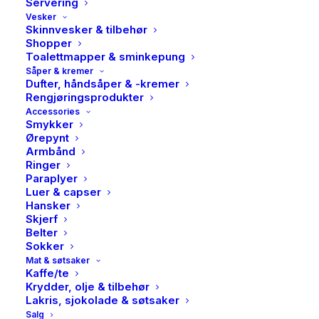
Servering
Vesker
Skinnvesker & tilbehør
Shopper
Toalettmapper & sminkepung
Såper & kremer
Dufter, håndsåper & -kremer
Rengjøringsprodukter
Accessories
Smykker
Ørepynt
Armbånd
Ringer
Paraplyer
Luer & capser
Hansker
Skjerf
Belter
Sokker
Mat & søtsaker
JDY, Nola, collar pullover,
Kaffe/te
Krydder, olje & tilbehør
Tapioca/cabernet
Lakris, sjokolade & søtsaker
Salg