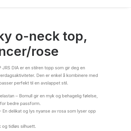
ky o-neck top,
ncer/rose
S DIA er en stilren topp som gir deg en
 hverdagsaktiviteter. Den er enkel å kombinere med
asser perfekt til en avslappet stil.
astan – Bomull gir en myk og behagelig følelse,
h for bedre passform.
En delikat og lys nyanse av rosa som lyser opp
 og tidløs silhuett.