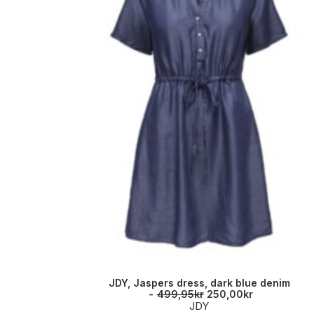
JDY, Jaspers dress, dark blue denim
O
N
499,95
kr
250,00
kr
p
å
JDY