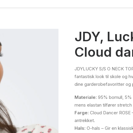
JDY, Luc
Cloud da
JDYLUCKY S/S O NECK TOP JR
fantastisk look til skole og
dine garderobefavoritter og p
Materiale:
95% bomull, 5% el
mens elastan tilfører stretc
Farge:
Cloud Dancer ROSE – 
antrekket.
Hals:
O-hals – Gir en klassisk