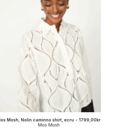
os Mosh, Nolin caminno shirt, ecru
1799,00
kr
Mos Mo
Mos Mosh