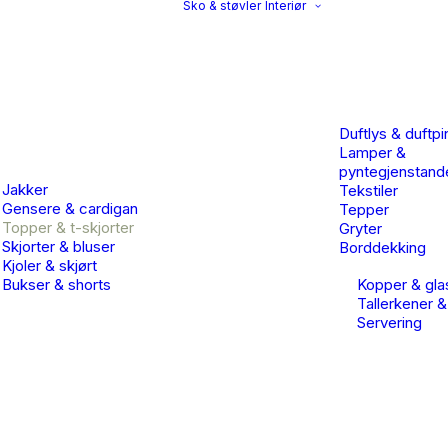
Sko & støvler
Interiør
Duftlys & duftpi
Lamper &
pyntegjenstand
Jakker
Tekstiler
Gensere & cardigan
Tepper
Topper & t-skjorter
Gryter
Skjorter & bluser
Borddekking
Kjoler & skjørt
Bukser & shorts
Kopper & gla
Tallerkener &
Servering