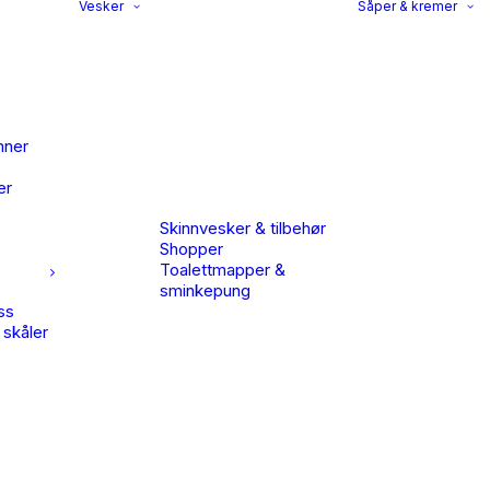
Vesker
Såper & kremer
nner
er
Skinnvesker & tilbehør
Shopper
Toalettmapper &
sminkepung
ss
 skåler