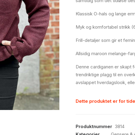
samtidig som det tidløse desi
Klassisk O-hals og lange erme
Myk og komfortabel strikk (
Frill-detaljer som gir et femin
Allsidig maroon melange-farge
Denne cardiganen er skapt 
trendriktige plagg til en ove
avslappet hverdagslook, eller
Dette produktet er for tide
Produktnummer
3814
Kategorier
Gensere & 