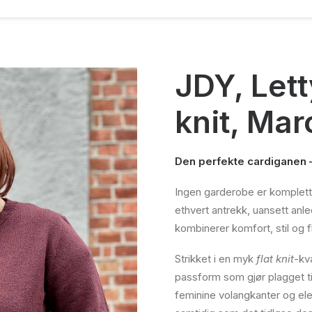
JDY, Lett
knit, Ma
Den perfekte cardiganen – 
Ingen garderobe er komplett
ethvert antrekk, uansett anl
kombinerer komfort, stil og fl
Strikket i en myk
flat knit
-kv
passform som gjør plagget til
feminine volangkanter og eleg