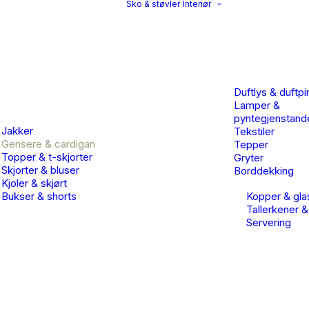
Sko & støvler
Interiør
Duftlys & duftpi
Lamper &
pyntegjenstand
Jakker
Tekstiler
Gensere & cardigan
Tepper
Topper & t-skjorter
Gryter
Skjorter & bluser
Borddekking
Kjoler & skjørt
Bukser & shorts
Kopper & gla
Tallerkener &
Servering