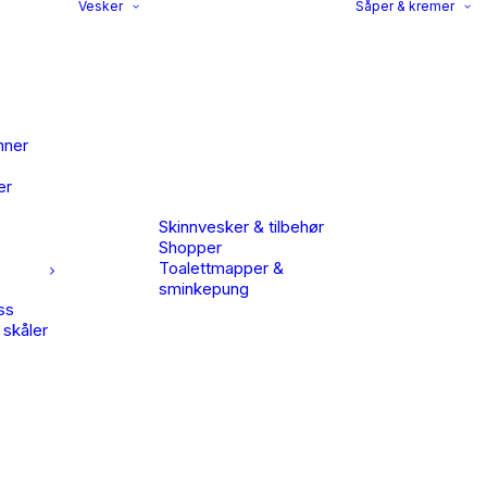
Vesker
Såper & kremer
nner
er
Skinnvesker & tilbehør
Shopper
Toalettmapper &
sminkepung
ss
 skåler