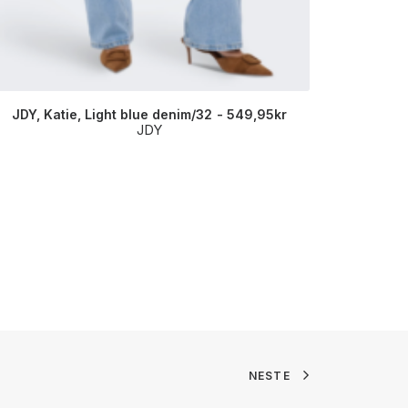
JDY, Katie, Light blue denim/32
549,95
kr
Samsøe
JDY
NESTE