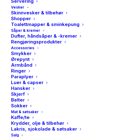
Servering
Vesker
Skinnvesker & tilbehør
Shopper
Toalettmapper & sminkepung
Såper & kremer
Dufter, håndsåper & -kremer
Rengjøringsprodukter
Accessories
Smykker
Ørepynt
Armbånd
Ringer
Paraplyer
Luer & capser
Hansker
Skjerf
Belter
Sokker
Mat & søtsaker
Kaffe/te
Krydder, olje & tilbehør
Lakris, sjokolade & søtsaker
Salg