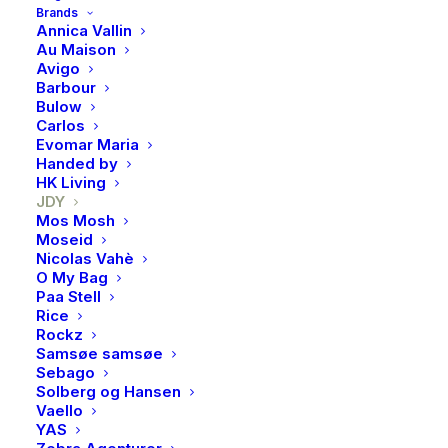
Brands
Annica Vallin
Au Maison
JDY, Chicago belted chino
Avigo
Barbour
pants, Kalamata
Bulow
Carlos
Evomar Maria
Chinos i en myk
Handed by
HK Living
bomullskvalitet med en
JDY
Mos Mosh
rett passform. Normalt
Moseid
Nicolas Vahè
høyt liv med brunt
O My Bag
Paa Stell
flettet belte som følger
Rice
Rockz
med. Lukkes med
Samsøe samsøe
Sebago
glidelås og en knapp.
Solberg og Hansen
Vaello
Stikklommer på hver
YAS