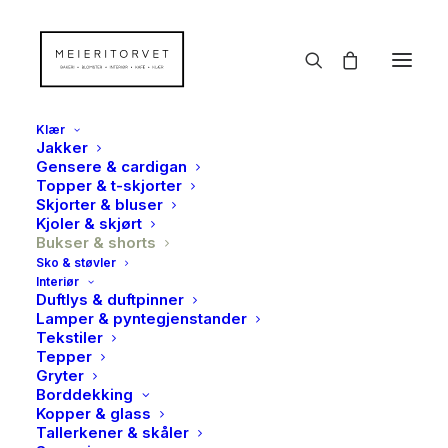
Klær
Jakker
Gensere & cardigan
Topper & t-skjorter
Skjorter & bluser
Kjoler & skjørt
Bukser & shorts
Sko & støvler
Interiør
Duftlys & duftpinner
Lamper & pyntegjenstander
Tekstiler
Tepper
Gryter
Borddekking
Kopper & glass
Tallerkener & skåler