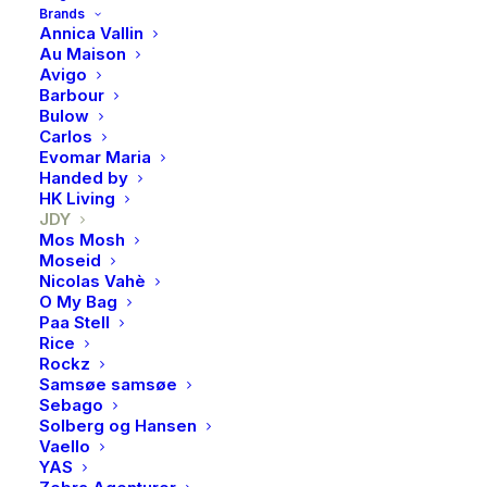
Brands
Annica Vallin
Au Maison
Avigo
Barbour
JDY, Bianca hw bermuda
Bulow
Carlos
shorts, Lead gray
Evomar Maria
Handed by
HK Living
Grå bermudashorts fra JDY i løs passform. Shortsene
JDY
har en praktisk knelengde og er laget av ren bomull
Mos Mosh
Moseid
med glidelås og knapp i front.
Nicolas Vahè
O My Bag
100% Bomull
Paa Stell
Glidelås og knappelukking
Rice
Rockz
Beltestropper i midjen
Samsøe samsøe
Dekorative baklommer
Sebago
Solberg og Hansen
Vaello
Dette produktet er for tiden utsolgt og
YAS