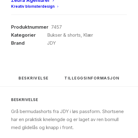
Zebra Agenturer
utilgjengelig.
Kreativ blomsterdesign
Produktnummer
7457
Kategorier
Bukser & shorts
,
Klær
Brand
JDY
BESKRIVELSE
TILLEGGSINFORMASJON
BESKRIVELSE
Grå bermudashorts fra JDY i løs passform. Shortsene
har en praktisk knelengde og er laget av ren bomull
med glidelås og knapp i front.