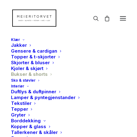
Klær
Jakker
Gensere & cardigan
Topper & t-skjorter
Skjorter & bluser
Kjoler & skjørt
Bukser & shorts
Sko & støvler
Interiør
Duftlys & duftpinner
Lamper & pyntegjenstander
Tekstiler
Tepper
Gryter
Borddekking
Kopper & glass
Tallerkener & skåler