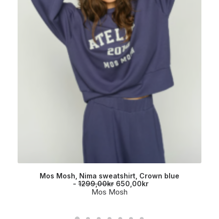
Mos Mosh, Nima sweatshirt, Crown blue
O
N
1299,00
kr
650,00
kr
p
å
Mos Mosh
p
v
r
æ
i
r