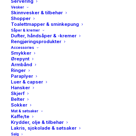
Servering
Vesker
Skinnvesker & tilbehør
Shopper
Toalettmapper & sminkepung
Såper & kremer
Dufter, håndsåper & -kremer
Rengjøringsprodukter
Accessories
Smykker
Ørepynt
Armbånd
Ringer
Paraplyer
Luer & capser
Hansker
Skjerf
Belter
Sokker
Mat & søtsaker
Kaffe/te
Krydder, olje & tilbehør
Lakris, sjokolade & søtsaker
Salg