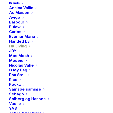
inspirasjon fra flere tiår med kunst – tenk popkunst,
Brands
surrealisme, ekspresjonisme og abstrakte former.
Annica Vallin
Au Maison
Hver gjenstand kombinerer dristige overflater og
Avigo
teksturerte glasurer for et uttrykk som føles både
Barbour
gjennomtenkt og kreativt.
Bulow
Carlos
Evomar Maria
Litt større, litt roligere. Med en kapasitet på 425 ml gir
Handed by
dette kruset teen (eller kaffen) plass til å puste –
HK Living
perfekt for lengre øyeblikk og større slurker.
JDY
Mos Mosh
Moseid
Utsolgt
Nicolas Vahè
O My Bag
Paa Stell
Rice
Produktnummer
4774
Rockz
Kategorier
Interiør
,
Borddekking
,
Kopper &
Samsøe samsøe
Sebago
glass
,
Kopper og glass
Solberg og Hansen
Brand
HK Living
Vaello
YAS