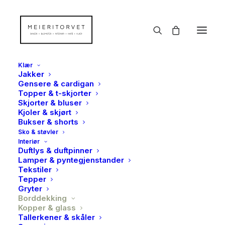
Klær
Jakker
Gensere & cardigan
Topper & t-skjorter
Skjorter & bluser
Kjoler & skjørt
Bukser & shorts
Sko & støvler
Interiør
Duftlys & duftpinner
Lamper & pyntegjenstander
Tekstiler
Tepper
Gryter
Borddekking
Kopper & glass
Tallerkener & skåler