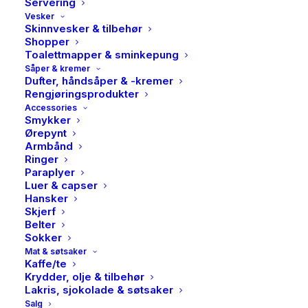
Servering
Vesker
Skinnvesker & tilbehør
Shopper
Toalettmapper & sminkepung
Såper & kremer
Dufter, håndsåper & -kremer
Rengjøringsprodukter
Accessories
Smykker
Ørepynt
Armbånd
Ringer
Paraplyer
Luer & capser
HK Living, Tea cups, Neo,
Hansker
Skjerf
2stk
Belter
Sokker
Mat & søtsaker
399,00
kr
Kaffe/te
Krydder, olje & tilbehør
Lakris, sjokolade & søtsaker
Den nye keramikkolleksjonen fra 70-tallet henter
Salg