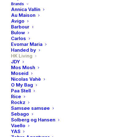
Brands
Annica Vallin
70-tallskeramikken kan være inspirert av det
Au Maison
spennende 70-tallet – denne gangen har finishen en
Avigo
Barbour
naturlig base og minner om rå kystlinjer. Kolleksjonen
Bulow
kombinerer ikoniske former med friske tillegg, og vil
Carlos
Evomar Maria
appellere til de som setter pris på rå enkelhet.
Handed by
27,5 cm
HK Living
JDY
Utsolgt
Mos Mosh
Moseid
Nicolas Vahè
O My Bag
Paa Stell
Produktnummer
3710
Rice
Kategorier
Interiør
,
Borddekking
,
Tallerkener &
Rockz
skåler
,
Tallerkener og skåler
Samsøe samsøe
Sebago
Brand
HK Living
Solberg og Hansen
Vaello
YAS