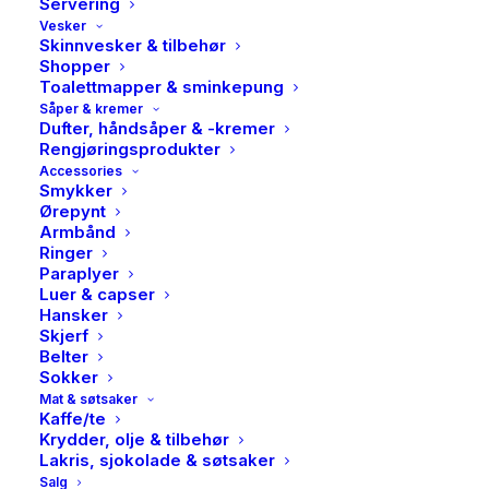
Servering
Vesker
Skinnvesker & tilbehør
Shopper
Toalettmapper & sminkepung
Såper & kremer
Dufter, håndsåper & -kremer
Rengjøringsprodukter
Accessories
Smykker
Ørepynt
Armbånd
Ringer
Paraplyer
Luer & capser
Hansker
Skjerf
Belter
Sokker
HK Living, Dinner plate,
Mat & søtsaker
Palms
Kaffe/te
Krydder, olje & tilbehør
Lakris, sjokolade & søtsaker
359,00
kr
Salg