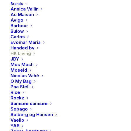
Brands
Annica Vallin
HK Living, Americano
Au Maison
Avigo
mug, Sunbeam
Barbour
Bulow
109,00
kr
Carlos
Evomar Maria
Handed by
HK Living Keramisk Americano-kopp – Sunbeam
HK Living
JDY
Mos Mosh
Start dagen med solskinn og varme toner! «Sunbeam»
Moseid
americano-kopp fra HK Living stråler med sine varme
Nicolas Vahè
gule og oransje farger, kombinert med en håndlaget
O My Bag
Paa Stell
glasur som gir en unik og livlig finish. Perfekt for kaffe,
Rice
te eller annen varm drikk.
Rockz
Samsøe samsøe
Produktdetaljer:
Sebago
Solberg og Hansen
Vaello
Serie:
HK Living Ceramics
YAS