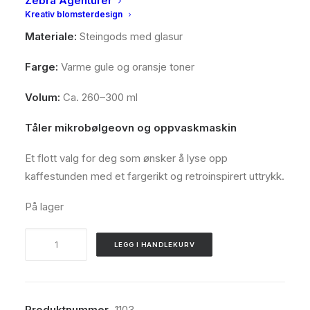
Zebra Agenturer
Design:
Sunbeam
Kreativ blomsterdesign
Materiale:
Steingods med glasur
Farge:
Varme gule og oransje toner
Volum:
Ca. 260–300 ml
Tåler mikrobølgeovn og oppvaskmaskin
Et flott valg for deg som ønsker å lyse opp
kaffestunden med et fargerikt og retroinspirert uttrykk.
På lager
HK
LEGG I HANDLEKURV
Living,
Americano
mug,
Sunbeam
Produktnummer
1103