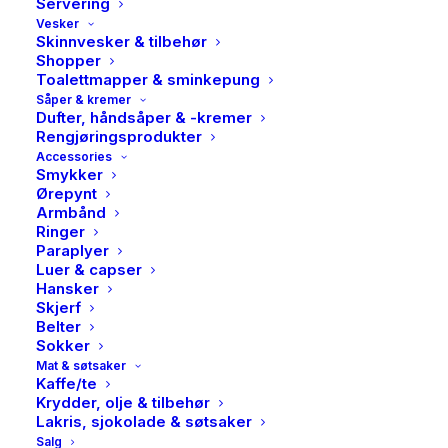
Servering
Vesker
Skinnvesker & tilbehør
Shopper
Toalettmapper & sminkepung
Såper & kremer
Dufter, håndsåper & -kremer
Rengjøringsprodukter
Accessories
Smykker
Ørepynt
Armbånd
Ringer
Paraplyer
Luer & capser
Hansker
Skjerf
Belter
Sokker
Mat & søtsaker
Kaffe/te
Krydder, olje & tilbehør
Lakris, sjokolade & søtsaker
Salg