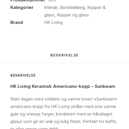
antall
Kategorier
Interiør
,
Borddekking
,
Kopper &
glass
,
Kopper og glass
Brand
HK Living
BESKRIVELSE
BESKRIVELSE
HK Living Keramisk Americano-kopp – Sunbeam
Start dagen med solskinn og varme toner! «Sunbeam»
americano-kopp fra HK Living stråler med sine varme
gule og oransje farger, kombinert med en håndlaget
glasur som gir en unik og livlig finish. Perfekt for kaffe,
te eller annen varm drikk.