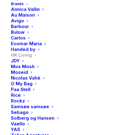
HK Living, Ceramic
Brands
Annica Vallin
scented candle casa fruits
Au Maison
Avigo
399,00
kr
Barbour
Bulow
Carlos
HK Living Keramisk Duftlys – Casa Fruits
Evomar Maria
Handed by
HK Living
Skap en varm og innbydende atmosfære med dette
JDY
keramiske duftlyset fra HK Living. «Casa Fruits» har en
Mos Mosh
frisk og fruktig duft som sprer glede og liv i hjemmet.
Moseid
Nicolas Vahè
Lyset kommer i en flott keramikkbeholder med et
O My Bag
unikt, håndlaget utseende som passer perfekt i alle
Paa Stell
Rice
rom.
Rockz
Samsøe samsøe
Produktdetaljer:
Sebago
Solberg og Hansen
Serie:
HK Living Duftlys
Vaello
YAS
Design:
Casa Fruits