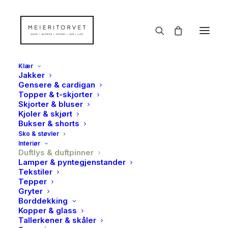
Klær
Jakker
Gensere & cardigan
Topper & t-skjorter
Skjorter & bluser
Kjoler & skjørt
Bukser & shorts
Sko & støvler
Interiør
Duftlys & duftpinner
Lamper & pyntegjenstander
Tekstiler
Tepper
Gryter
Borddekking
Kopper & glass
Tallerkener & skåler