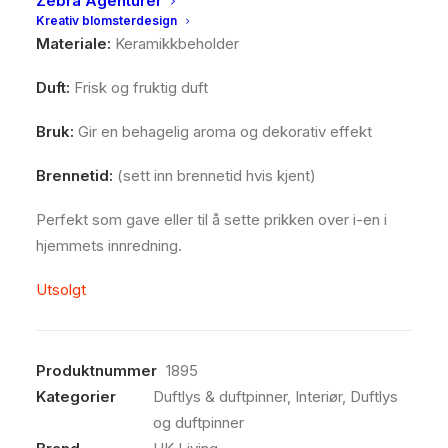
Zebra Agenturer
Kreativ blomsterdesign
Materiale:
Keramikkbeholder
Duft:
Frisk og fruktig duft
Bruk:
Gir en behagelig aroma og dekorativ effekt
Brennetid:
(sett inn brennetid hvis kjent)
Perfekt som gave eller til å sette prikken over i-en i
hjemmets innredning.
Utsolgt
Produktnummer
1895
Kategorier
Duftlys & duftpinner
,
Interiør
,
Duftlys
og duftpinner