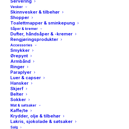
Servering
Vesker
Skinnvesker & tilbehør
Shopper
Toalettmapper & sminkepung
Såper & kremer
Dufter, håndsåper & -kremer
Rengjøringsprodukter
Accessories
Smykker
Ørepynt
Armbånd
Ringer
Paraplyer
Luer & capser
Hansker
Skjerf
Belter
Sokker
Mat & søtsaker
Kaffe/te
Krydder, olje & tilbehør
Lakris, sjokolade & søtsaker
Salg