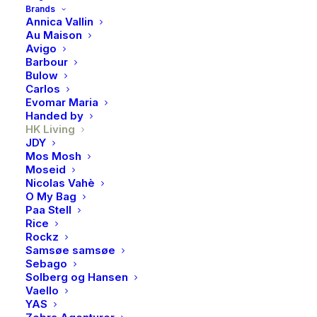
og grønt som minner om naturlige landskap. Dette gjør
Brands
Annica Vallin
at ingen to skåler er helt like.
Au Maison
Avigo
Som en del av HK Livings 70-tallsserie, som henter
Barbour
inspirasjon fra tidens rå kystlinjer, tilfører
Rock On
et
Bulow
Carlos
nostalgisk preg til borddekkingen.
Skålen er både
Evomar Maria
mikrobølgeovn- og oppvaskmaskinsikker
Handed by
HK Living
Utsolgt
JDY
Mos Mosh
Moseid
Nicolas Vahè
O My Bag
Produktnummer
3233
Paa Stell
Kategorier
Interiør
,
Borddekking
,
Tallerkener &
Rice
skåler
,
Tallerkener og skåler
Rockz
Samsøe samsøe
Brand
HK Living
Sebago
Solberg og Hansen
Vaello
YAS