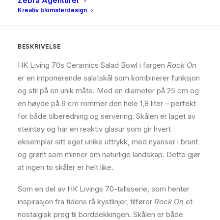
Zebra Agenturer
Kreativ blomsterdesign
BESKRIVELSE
BESKRIVELSE
HK Living 70s Ceramics Salad Bowl i fargen
Rock On
er en imponerende salatskål som kombinerer funksjon
og stil på en unik måte.
Med en diameter på 25 cm og
en høyde på 9 cm rommer den hele 1,8 liter – perfekt
for både tilberedning og servering. Skålen er laget av
steintøy og har en reaktiv glasur som gir hvert
eksemplar sitt eget unike uttrykk, med nyanser i brunt
og grønt som minner om naturlige landskap. Dette gjør
at ingen to skåler er helt like.
Som en del av HK Livings 70-tallsserie, som henter
inspirasjon fra tidens rå kystlinjer, tilfører
Rock On
et
nostalgisk preg til borddekkingen.
Skålen er både