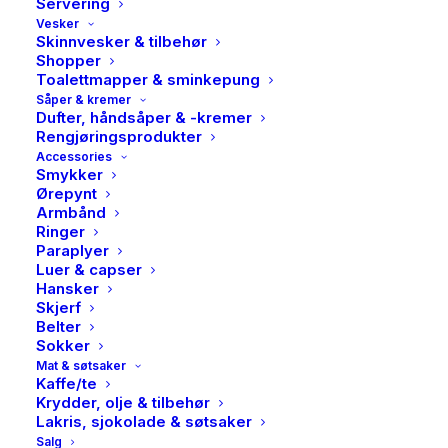
Servering
Vesker
Skinnvesker & tilbehør
Shopper
Toalettmapper & sminkepung
Såper & kremer
Dufter, håndsåper & -kremer
HK LIving, Salad bowl,
Rengjøringsprodukter
Accessories
Rock on
Smykker
Ørepynt
Armbånd
579,00
kr
Ringer
Paraplyer
Luer & capser
HK Living 70s Ceramics Salad Bowl i fargen
Rock On
Hansker
er en imponerende salatskål som kombinerer funksjon
Skjerf
og stil på en unik måte.
Med en diameter på 25 cm og
Belter
Sokker
en høyde på 9 cm rommer den hele 1,8 liter – perfekt
Mat & søtsaker
for både tilberedning og servering. Skålen er laget av
Kaffe/te
Krydder, olje & tilbehør
steintøy og har en reaktiv glasur som gir hvert
Lakris, sjokolade & søtsaker
eksemplar sitt eget unike uttrykk, med nyanser i brunt
Salg