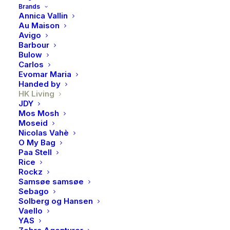
Brands
Annica Vallin
Au Maison
Produktnummer
3216
Avigo
Barbour
Kategorier
Interiør
,
Borddekking
Bulow
Brand
HK Living
Carlos
Evomar Maria
Handed by
HK Living
JDY
Mos Mosh
BESKRIVELSE
Moseid
Nicolas Vahè
O My Bag
Paa Stell
BESKRIVELSE
Rice
Rockz
Kanne Shell fra den populære 70-tallsserien.
Samsøe samsøe
Håndlaget, som gir et unikt preg.
Sebago
Solberg og Hansen
Vaello
YAS