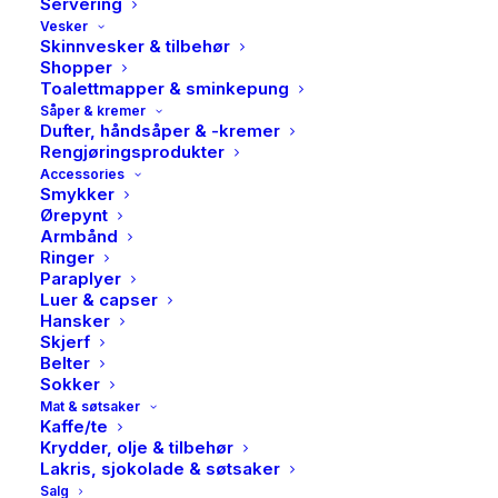
Servering
Vesker
Skinnvesker & tilbehør
Shopper
Toalettmapper & sminkepung
Såper & kremer
Dufter, håndsåper & -kremer
Rengjøringsprodukter
Accessories
Smykker
Ørepynt
Armbånd
Ringer
Paraplyer
HK LIving, Jug shell
Luer & capser
Hansker
349,00
kr
Skjerf
Belter
Sokker
Kanne Shell fra den populære 70-tallsserien.
Mat & søtsaker
Kaffe/te
Håndlaget, som gir et unikt preg.
Krydder, olje & tilbehør
Lakris, sjokolade & søtsaker
Utsolgt
Salg