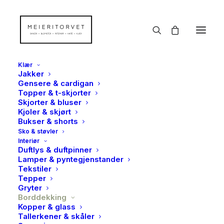
Klær
Jakker
Gensere & cardigan
Topper & t-skjorter
Skjorter & bluser
Kjoler & skjørt
Bukser & shorts
Sko & støvler
Interiør
Duftlys & duftpinner
Lamper & pyntegjenstander
Tekstiler
Tepper
Gryter
Borddekking
Kopper & glass
Tallerkener & skåler