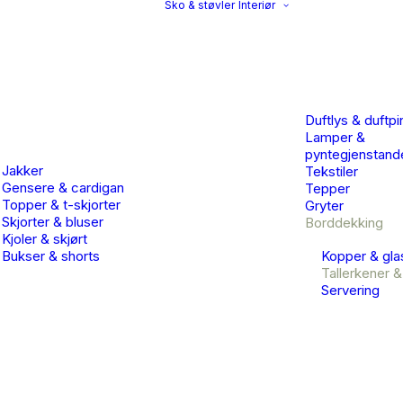
Sko & støvler
Interiør
Duftlys & duftpi
Lamper &
pyntegjenstand
Jakker
Tekstiler
Gensere & cardigan
Tepper
Topper & t-skjorter
Gryter
Skjorter & bluser
Borddekking
Kjoler & skjørt
Bukser & shorts
Kopper & gla
Tallerkener &
Servering