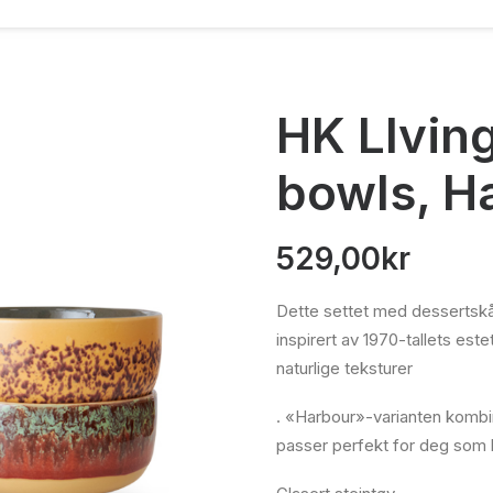
HK LIvin
bowls, Ha
529,00
kr
Dette settet med dessertskå
inspirert av 1970-tallets est
naturlige teksturer
. «Harbour»-varianten kombi
passer perfekt for deg som l