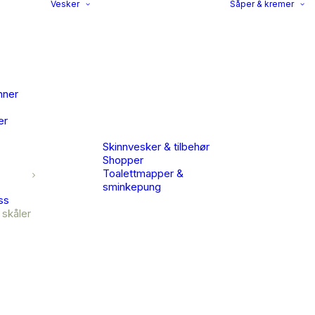
Vesker
Såper & kremer
nner
er
Skinnvesker & tilbehør
Shopper
Toalettmapper &
sminkepung
ss
 skåler