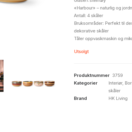
Glasert steintøy
«Harbour» – naturlig og jordn
Antall: 4 skåler
Bruksområder: Perfekt til de
dekorative skåler
Tåler oppvaskmaskin og mi
Utsolgt
Produktnummer
3759
Kategorier
Interiør
,
Bor
skåler
Brand
HK Living