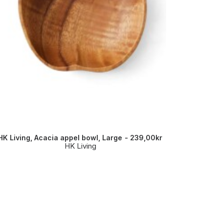
HK Living, Acacia appel bowl, Large
239,00
kr
HK Li
HK Living