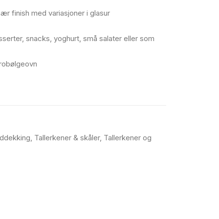
ær finish med variasjoner i glasur
sserter, snacks, yoghurt, små salater eller som
krobølgeovn
ddekking
,
Tallerkener & skåler
,
Tallerkener og