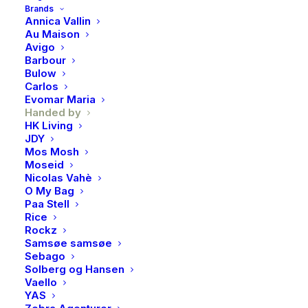
Brands
Rustic pink
Annica Vallin
Au Maison
Avigo
499,00
kr
Barbour
Bulow
Carlos
Handed By Paris Shopper er en populær og
Evomar Maria
bærekraftig veske laget av 70 % resirkulert plast. Den
Handed by
HK Living
er både lett, romslig og slitesterk – perfekt til
JDY
hverdags, strand, shopping eller som
Mos Mosh
oppbevaringskurv.
Moseid
Nicolas Vahè
O My Bag
Størrelse: Bredde 32 cm × Høyde 31 cm × Dybde 20
Paa Stell
cm
Rice
Materiale: 70 % resirkulert plast
Rockz
Samsøe samsøe
Egenskaper:
Sebago
Står stødig og tåler tung vekt
Solberg og Hansen
Vaello
Solide håndtak
YAS
Enkel å rengjøre