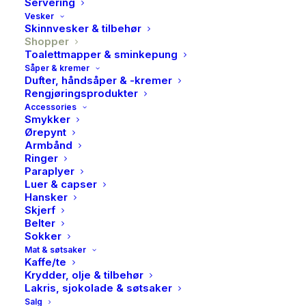
Servering
Vesker
Skinnvesker & tilbehør
Shopper
Toalettmapper & sminkepung
Såper & kremer
Dufter, håndsåper & -kremer
Rengjøringsprodukter
Accessories
Smykker
Ørepynt
Armbånd
Ringer
Paraplyer
Luer & capser
Hansker
Skjerf
Belter
Sokker
Mat & søtsaker
Kaffe/te
Krydder, olje & tilbehør
Lakris, sjokolade & søtsaker
Handed by, Paris shopper,
Salg