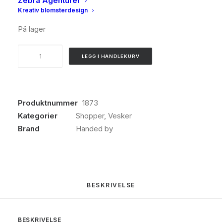
Zebra Agenturer
Kommer i mange farger
Kreativ blomsterdesign
På lager
Handed
LEGG I HANDLEKURV
by,
Paris
shopper,
Rustic
Produktnummer
1873
pink
Kategorier
Shopper
,
Vesker
antall
Brand
Handed by
BESKRIVELSE
BESKRIVELSE