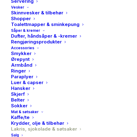
Servering
Vesker
Skinnvesker & tilbehør
Shopper
Toalettmapper & sminkepung
Såper & kremer
Dufter, håndsåper & -kremer
Rengjøringsprodukter
Accessories
Smykker
Ørepynt
Armbånd
Ringer
Paraplyer
Luer & capser
Hansker
Skjerf
Belter
Sokker
Lakris Bulow, Salmiak, 295
Mat & søtsaker
Kaffe/te
g
Krydder, olje & tilbehør
Lakris, sjokolade & søtsaker
199,00
kr
Salg