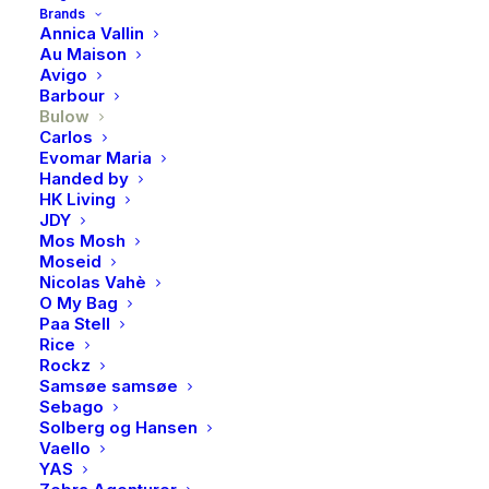
Brands
Annica Vallin
En lokkende kombinasjon av hvit sjokolade og en
Au Maison
Avigo
kjerne av salt lakris. Den kremete, hvite sjokoladen
Barbour
smelter på tungen og små smakseksplosjoner av
Bulow
lakrispulver gjør den til en perfekt balansert smak av
Carlos
Evomar Maria
både søtt og salt.
Handed by
HK Living
På lager
JDY
Mos Mosh
Lakris
Moseid
LEGG I HANDLEKURV
Nicolas Vahè
Bulow,
O My Bag
Salmiak,
Paa Stell
295
Rice
Rockz
g
Produktnummer
3746
Samsøe samsøe
antall
Kategori
Lakris, sjokolade & søtsaker
Sebago
Solberg og Hansen
Brand
Bulow
Vaello
YAS