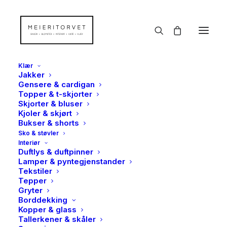
Klær
Jakker
Gensere & cardigan
Topper & t-skjorter
Skjorter & bluser
Kjoler & skjørt
Bukser & shorts
Sko & støvler
Interiør
Duftlys & duftpinner
Lamper & pyntegjenstander
Tekstiler
Tepper
Gryter
Borddekking
Kopper & glass
Tallerkener & skåler