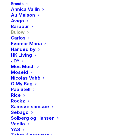
tranebær og jordbær avstemt med lakris.
Brands
Annica Vallin
Au Maison
Utsolgt
Avigo
Barbour
Bulow
Carlos
Produktnummer
3744
Evomar Maria
Kategori
Lakris, sjokolade & søtsaker
Handed by
HK Living
Brand
Bulow
JDY
Mos Mosh
Moseid
Nicolas Vahè
O My Bag
Paa Stell
BESKRIVELSE
Rice
Rockz
Samsøe samsøe
Sebago
BESKRIVELSE
Solberg og Hansen
Det har tatt oss mer enn fem år å skape Johan Bülows
Vaello
YAS
variant av amerikansk lakris – nemlig rød lakris. Myk,