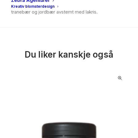
Zebra Agenturer
men fylt med konsentrert fruktsaft av solbær,
Kreativ blomsterdesign
tranebær og jordbær avstemt med lakris.
Du liker kanskje også