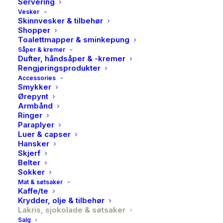
Servering
Vesker
Skinnvesker & tilbehør
Shopper
Toalettmapper & sminkepung
Såper & kremer
Dufter, håndsåper & -kremer
Rengjøringsprodukter
Accessories
Smykker
Ørepynt
Armbånd
Ringer
Paraplyer
Luer & capser
Lakris Bulow, Red, 150 g
Hansker
Skjerf
99,00
kr
Belter
Sokker
Mat & søtsaker
Det har tatt oss mer enn fem år å skape Johan Bülows
Kaffe/te
Krydder, olje & tilbehør
variant av amerikansk lakris – nemlig rød lakris. Myk,
Lakris, sjokolade & søtsaker
men fylt med konsentrert fruktsaft av solbær,
Salg