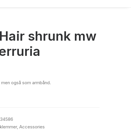
Hair shrunk mw
erruria
ret men også som armbånd.
234586
 klemmer
,
Accessories