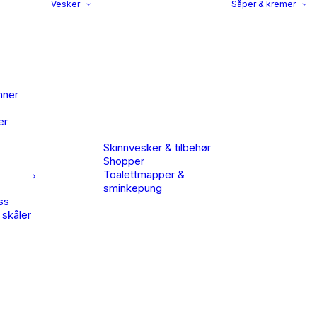
Vesker
Såper & kremer
nner
er
Skinnvesker & tilbehør
Shopper
Toalettmapper &
sminkepung
ss
 skåler