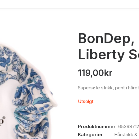
BonDep, 
Liberty S
119,00
kr
Supersøte strikk, pent i hå
Utsolgt
Produktnummer
6539871
Kategorier
Hårstrikk &