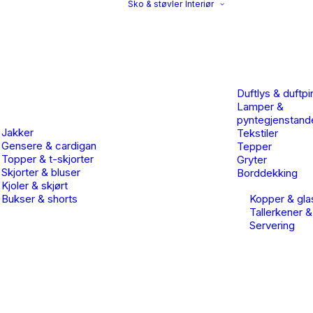
Sko & støvler
Interiør
Duftlys & duftpi
Lamper &
pyntegjenstand
Jakker
Tekstiler
Gensere & cardigan
Tepper
Topper & t-skjorter
Gryter
Skjorter & bluser
Borddekking
Kjoler & skjørt
Bukser & shorts
Kopper & gla
Tallerkener &
Servering