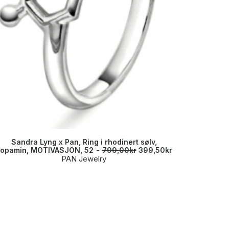
Sandra Lyng x Pan, Ring i rhodinert sølv,
PAN, Rio 
O
N
opamin, MOTIVASJON, 52
799,00
kr
399,50
kr
p
å
PAN Jewelry
p
v
r
æ
i
r
n
e
n
n
e
d
l
e
i
p