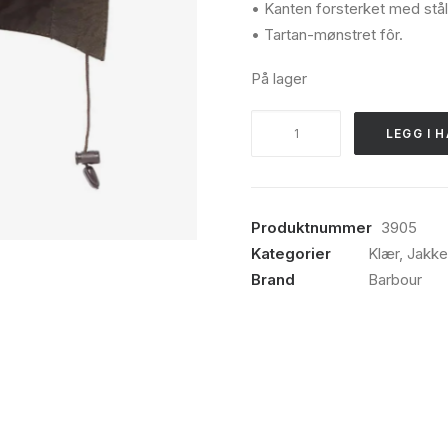
• Kanten forsterket med stål
• Tartan-mønstret fôr.
På lager
Barbour,
LEGG I 
Classic
sylkoil,
onesize
hette,
Produktnummer
3905
olive
Kategorier
Klær
,
Jakke
antall
Brand
Barbour