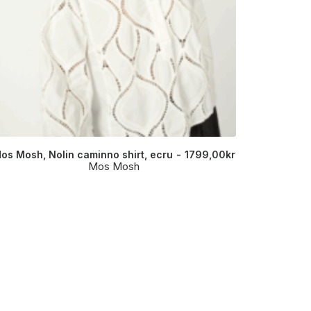
Mos Mosh,
os Mosh, Nolin caminno shirt, ecru
1799,00
kr
Mos Mosh