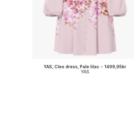
YAS, Cleo dress, Pale lilac
1499,95
kr
YAS