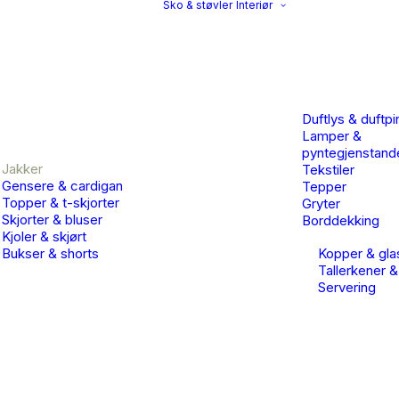
Sko & støvler
Interiør
Duftlys & duftpi
Lamper &
pyntegjenstand
Jakker
Tekstiler
Gensere & cardigan
Tepper
Topper & t-skjorter
Gryter
Skjorter & bluser
Borddekking
Kjoler & skjørt
Bukser & shorts
Kopper & gla
Tallerkener &
Servering