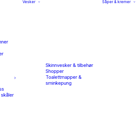
Vesker
Såper & kremer
nner
er
Skinnvesker & tilbehør
Shopper
Toalettmapper &
sminkepung
ss
 skåler