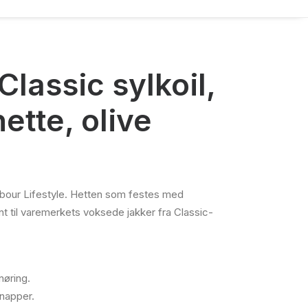
Classic sylkoil,
ette, olive
rbour Lifestyle. Hetten som festes med
t til varemerkets voksede jakker fra Classic-
nøring.
knapper.