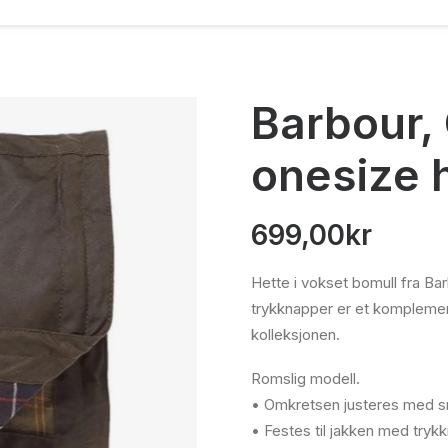
Barbour, 
onesize h
699,00
kr
Hette i vokset bomull fra Ba
trykknapper er et komplemen
kolleksjonen.
Romslig modell.
• Omkretsen justeres med s
• Festes til jakken med tryk