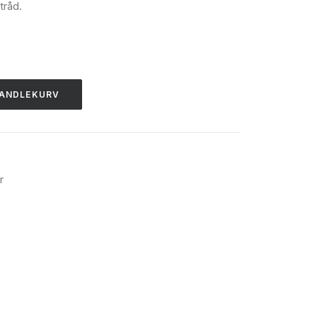
tråd.
HANDLEKURV
r