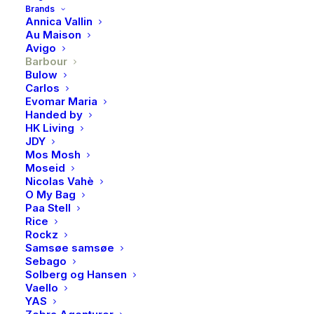
Brands
Annica Vallin
Utsolgt
Au Maison
Avigo
Barbour
Bulow
Produktnummer
4984
Carlos
Evomar Maria
Kategorier
Accessories
,
Luer & capser
Handed by
Brand
Barbour
HK Living
JDY
Mos Mosh
Moseid
Nicolas Vahè
O My Bag
BESKRIVELSE
Paa Stell
Rice
Rockz
Samsøe samsøe
BESKRIVELSE
Sebago
Solberg og Hansen
Carlton Beanie er en lue av ullblanding (80 %) og har et
Vaello
oppvarmet fleecefôr inni for ekstra komfortabel
YAS