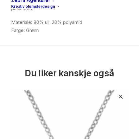
Zebra Agenturer
komfort. Stilig detalj i form av Barbour-logoen i skinn
Kreativ blomsterdesign
på kanten.
Materiale: 80% ull, 20% polyamid
Farge: Grønn
Du liker kanskje også