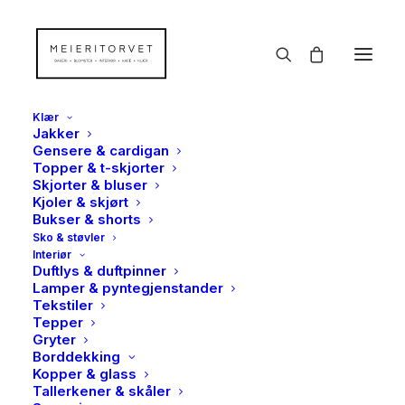
Klær
Jakker
Gensere & cardigan
Topper & t-skjorter
Skjorter & bluser
Kjoler & skjørt
Bukser & shorts
Sko & støvler
Interiør
Duftlys & duftpinner
Lamper & pyntegjenstander
Tekstiler
Tepper
Gryter
Borddekking
Kopper & glass
Tallerkener & skåler