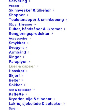
Servering
Vesker
Skinnvesker & tilbehør
Shopper
Toalettmapper & sminkepung
Såper & kremer
Dufter, håndsåper & -kremer
Rengjøringsprodukter
Barbour, Carlton beanie
Accessories
Smykker
hat, green
Ørepynt
Armbånd
Ringer
800,00
kr
Paraplyer
Luer & capser
Hansker
Carlton Beanie er en lue av ullblanding (80 %) og har et
Skjerf
oppvarmet fleecefôr inni for ekstra komfortabel
Belter
Sokker
komfort. Stilig detalj i form av Barbour-logoen i skinn
Mat & søtsaker
på kanten.
Kaffe/te
Krydder, olje & tilbehør
Materiale: 80% ull, 20% polyamid
Lakris, sjokolade & søtsaker
Salg
Farge: Grønn