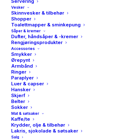
Servering
Vesker
Skinnvesker & tilbehør
Shopper
Toalettmapper & sminkepung
Såper & kremer
Dufter, håndsåper & -kremer
Rengjøringsprodukter
Accessories
Smykker
Ørepynt
Armbånd
Ringer
Paraplyer
Luer & capser
Avigo, Tennbrikketter
Hansker
Skjerf
Belter
49,00
kr
Sokker
Mat & søtsaker
Kaffe/te
Tennbriketter 21 stk, lagd av våre flinke folk i Avigo.
Krydder, olje & tilbehør
Lakris, sjokolade & søtsaker
Består av makuleringspapir og stearin.
Salg