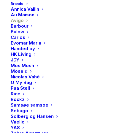
Brands
Annica Vallin
Pose, tagg og hyssing er brennbart.
Au Maison
Avigo
På lager
Barbour
Bulow
Avigo,
Carlos
LEGG I HANDLEKURV
Tennbrikketter
Evomar Maria
Handed by
antall
HK Living
JDY
Mos Mosh
Produktnummer
3906
Moseid
Kategori
DIVERSE
Nicolas Vahè
Brand
Avigo
O My Bag
Paa Stell
Rice
Rockz
Samsøe samsøe
Sebago
Solberg og Hansen
BESKRIVELSE
Vaello
YAS